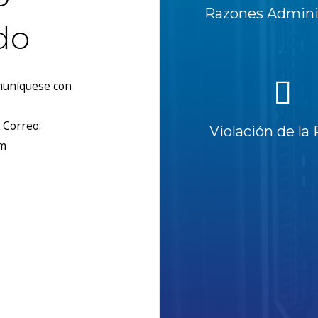
Razones Adminis
do
omuníquese con
 Correo:
Violación de la 
om