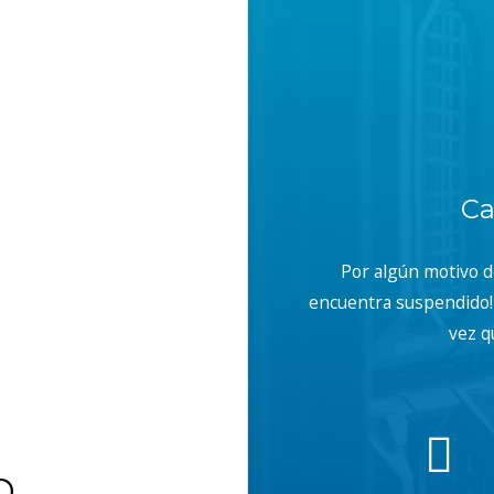
Ca
Por algún motivo 
encuentra suspendido! 
vez q
b