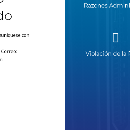
Razones Adminis
do
omuníquese con
 Correo:
Violación de la 
om