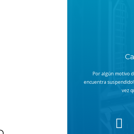
Ca
Por algún motivo 
encuentra suspendido! 
vez q
b